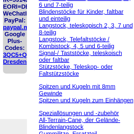
http://ec.europa.eu/consumers/odr/
Unsere E-Mailadresse lautet:
info@
6 und 7-teilig
EORI=DE5048206
Seitenanfang
Impressum
AGB
Widerruf
Datenschutz
Urheberrecht
Blindenstöcke für Kinder, faltbar
WeChatID=flusoft
große Anzeige
Schließen
X
und einteilig
PayPal:
Langstock, teleskopisch 2, 3, 7 und
paypal.me/fluSoft
Diese Website nutzt Cookies, um bestmögliche Funktionalität bieten z
8-teilig
This website uses cookies to provide the best possible functionality.
Google
Langstock, Telefaltstöcke /
Plus-
Ok, verstanden
Mehr Infos
Kombistock, 4, 5 und 6-teilig
Codes:
Signal-/ Taststöcke, teleskoisch
3QC5+QCG
oder faltbar
Dresden
Stützstöcke, Teleskop- oder
Faltstützstöcke
Spitzen und Kugeln mit 8mm
Gewinde
Spitzen und Kugeln zum Einhängen
Speziallösungen und -zubehör
All-Terrain-Cane, der Gelände-
Blindenlangstock
Gummilitze, Ersatzteil