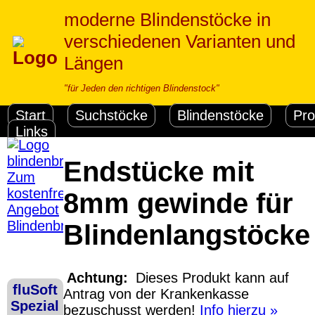
moderne Blindenstöcke in
verschiedenen Varianten und
Längen
"für Jeden den richtigen Blindenstock"
Start
Suchstöcke
Blindenstöcke
Pro
Links
Endstücke mit
Zum
kostenfreien
8mm gewinde für
Angebot
Blindenbrief
Blindenlangstöcke
Versandkosten DHL
Standard bis 5kg
Deutschland
Achtung:
Dieses Produkt
kann
auf
Nachnahme: 8.95 €
fluSoft
Antrag von der Krankenkasse
Deutschland Vorkasse:
Software Down
Spezial
bezuschusst werden!
Info hierzu »
6.95 €