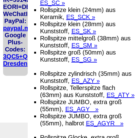
ES_SC »
http://ec.europa.eu/consumers/odr/
Unsere E-Mailadresse lautet:
info@
EORI=DE5048206
Seitenanfang
Impressum
AGB
Widerruf
Datenschutz
Urheberrecht
Rollspitze klein (24mm) aus
WeChatID=flusoft
große Anzeige
Schließen
X
Keramik,
ES_SCK »
PayPal:
Rollspitze klein (28mm) aus
paypal.me/fluSoft
Diese Website nutzt Cookies, um bestmögliche Funktionalität bieten z
Kunststoff,
ES_SK »
This website uses cookies to provide the best possible functionality.
Google
Rollspitze mittelgroß (38mm) aus
Plus-
Kunststoff,
ES_SM »
Ok, verstanden
Mehr Infos
Codes:
Rollspitze groß (50mm) aus
3QC5+QCG
Kunststoff,
ES_SG »
Dresden
Rollspitze zylindrisch (35mm) aus
Kunststoff,
ES_AZY »
Rollspitze, Tellerspitze flach
(63mm) aus Kunststoff,
ES_ATY »
Rollspitze JUMBO, extra groß
(55mm),
ES_AGY »
Rollspitze JUMBO, extra groß
(55mm), halbrot
ES_AGYR »
Rollspitze Glocke, extra groß