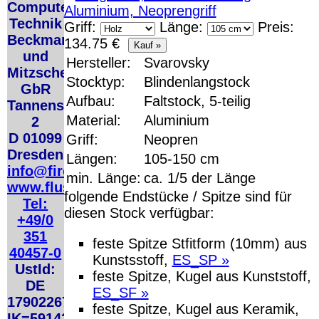
Computer
Deutschland PayPal:
Deutschl
6.95 €
Technik
Griff:
Länge:
Preis:
Deutschl
EU (inkl. Schweiz)
QR Code:
Beckmann
EU (inkl
134.75 €
Vorkasse: 20.00 €
EU (inkl
und
EU (inkl. Schweiz)
Hersteller:
Svarovsky
Mitzscherlich
PayPal: 20.00 €
Bei dieser Vers
Stocktyp:
Blindenlangstock
GbR
Lizenzschlüsse
Der Versand erfolgt als
Aufbau:
Faltstock, 5-teilig
also
keinen Dat
Tannenstrasse
versichertes Paket.
Material:
Aluminium
2
Selbstabholung vom
D 01099
Griff:
Neopren
Büro oder von
Dresden
Längen:
105-150 cm
Ausstellungen: 0.00 €
info@firecane.org
min. Länge:
ca. 1/5 der Länge
www.flusoft.de
folgende Endstücke / Spitze sind für
Die in diesem Dokument genannten Warenzeichen sind Eigentum der j
Tel:
technische Änderungen vorbehalten.
diesen Stock verfügbar:
+49/0
letzte Änderung: 21. Februar 2026
fluSoft Spezial Computer Technik
,
351
feste Spitze Stfitform (10mm) aus
Mit einem Urteil vom 12.05.1998 - 312 O 85/98 - Haftung für Links 
40457-0
Kunstsstoff,
ES_SP »
durch die Anbringung eines Links, die Inhalte der gelinkten Seite ggf
UstId:
feste Spitze, Kugel aus Kunststoff,
verhindert werden, dass man sich ausdrücklich von diesen Inhalten dist
DE
von allen Inhalten, aller gelinkten Seiten auf unserer Homepage und m
ES_SF »
Erklärung gilt für alle auf unserer Homepage angebrachten Links.
179022678
feste Spitze, Kugel aus Keramik,
Die Europäische Kommission stellt eine Plattform zur Online-Streitbeil
IK=591420124