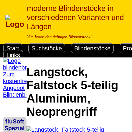
moderne Blindenstöcke in
verschiedenen Varianten und
Längen
"für Jeden den richtigen Blindenstock"
Start
Suchstöcke
Blindenstöcke
Pro
Links
Langstock,
Zum
kostenfreien
Faltstock 5-teilig
Angebot
Blindenbrief
Aluminium,
Versandkosten DHL
Standard bis 5kg
Neoprengriff
Deutschland
Nachnahme: 8.95 €
fluSoft
Deutschland Vorkasse:
Software Down
Spezial
6.95 €