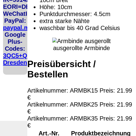
http://ec.europa.eu/consumers/odr/
Unsere E-Mailadresse lautet:
info@
EORI=DE5048206
Höhe: 10cm
Seitenanfang
Impressum
AGB
Widerruf
Datenschutz
Urheberrecht
WeChatID=flusoft
Punktdurchmesser: 4.5cm
große Anzeige
Schließen
X
PayPal:
extra starke Nähte
paypal.me/fluSoft
waschbar bis 40 Grad Celsius
Diese Website nutzt Cookies, um bestmögliche Funktionalität bieten z
This website uses cookies to provide the best possible functionality.
Google
Plus-
Ok, verstanden
Mehr Infos
ausgerollte Armbinde
Codes:
3QC5+QCG
Preisübersicht /
Dresden
Bestellen
Artikelnummer: ARMBK15 Preis: 21.99
€
Artikelnummer: ARMBK25 Preis: 21.99
€
Artikelnummer: ARMBK35 Preis: 21.99
€
Art.-Nr.
Produktbezeichnung