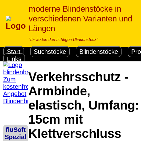
moderne Blindenstöcke in
verschiedenen Varianten und
Längen
"für Jeden den richtigen Blindenstock"
Start
Suchstöcke
Blindenstöcke
Pro
Links
Verkehrsschutz -
Zum
kostenfreien
Armbinde,
Angebot
Blindenbrief
elastisch, Umfang:
Versandkosten DHL
Standard bis 5kg
15cm mit
Deutschland
Nachnahme: 8.95 €
fluSoft
Klettverschluss
Deutschland Vorkasse:
Software Down
Spezial
6.95 €