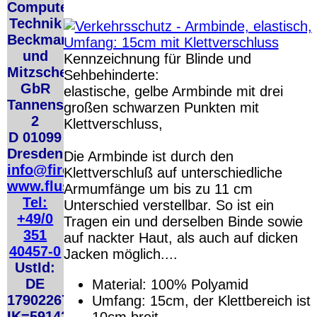
Computer
Deutschland PayPal:
Deutschl
6.95 €
Technik
Deutschl
EU (inkl. Schweiz)
QR Code:
Beckmann
EU (inkl
Vorkasse: 20.00 €
EU (inkl
und
Kennzeichnung für Blinde und
EU (inkl. Schweiz)
Mitzscherlich
PayPal: 20.00 €
Sehbehinderte:
Bei dieser Vers
GbR
Lizenzschlüsse
elastische, gelbe Armbinde mit drei
Der Versand erfolgt als
also
keinen Dat
Tannenstrasse
großen schwarzen Punkten mit
versichertes Paket.
2
Klettverschluss,
Selbstabholung vom
D 01099
Büro oder von
Dresden
Die Armbinde ist durch den
Ausstellungen: 0.00 €
info@firecane.org
Klettverschluß auf unterschiedliche
www.flusoft.de
Armumfänge um bis zu 11 cm
Die in diesem Dokument genannten Warenzeichen sind Eigentum der j
Tel:
Unterschied verstellbar. So ist ein
technische Änderungen vorbehalten.
+49/0
Tragen ein und derselben Binde sowie
letzte Änderung: 1. Januar 2026
fluSoft Spezial Computer Technik
,
351
auf nackter Haut, als auch auf dicken
Mit einem Urteil vom 12.05.1998 - 312 O 85/98 - Haftung für Links 
40457-0
Jacken möglich....
durch die Anbringung eines Links, die Inhalte der gelinkten Seite ggf
UstId:
verhindert werden, dass man sich ausdrücklich von diesen Inhalten dist
DE
Material: 100% Polyamid
von allen Inhalten, aller gelinkten Seiten auf unserer Homepage und m
Erklärung gilt für alle auf unserer Homepage angebrachten Links.
179022678
Umfang: 15cm, der Klettbereich ist
Die Europäische Kommission stellt eine Plattform zur Online-Streitbeil
IK=591420124
10cm breit