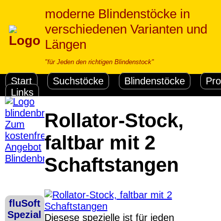
moderne Blindenstöcke in
verschiedenen Varianten und
Längen
"für Jeden den richtigen Blindenstock"
Start
Suchstöcke
Blindenstöcke
Pro
Links
Rollator-Stock,
Zum
kostenfreien
faltbar mit 2
Angebot
Blindenbrief
Schaftstangen
Versandkosten DHL
Standard bis 5kg
Deutschland
Nachnahme: 8.95 €
fluSoft
Deutschland Vorkasse:
Software Down
Spezial
Diesese spezielle ist für jeden
6.95 €