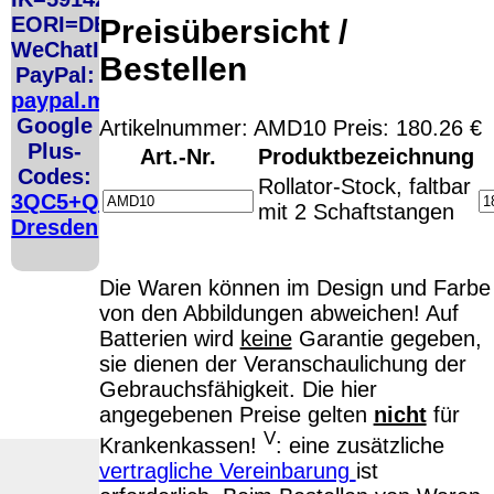
http://ec.europa.eu/consumers/odr/
Unsere E-Mailadresse lautet:
info@
EORI=DE5048206
Preisübersicht /
Seitenanfang
Impressum
AGB
Widerruf
Datenschutz
Urheberrecht
WeChatID=flusoft
große Anzeige
Schließen
X
Bestellen
PayPal:
paypal.me/fluSoft
Diese Website nutzt Cookies, um bestmögliche Funktionalität bieten z
This website uses cookies to provide the best possible functionality.
Google
Artikelnummer: AMD10 Preis: 180.26 €
Plus-
Art.-Nr.
Produktbezeichnung
Ok, verstanden
Mehr Infos
Codes:
Rollator-Stock, faltbar
3QC5+QCG
mit 2 Schaftstangen
Dresden
Die Waren können im Design und Farbe
von den Abbildungen abweichen! Auf
Batterien wird
keine
Garantie gegeben,
sie dienen der Veranschaulichung der
Gebrauchsfähigkeit. Die hier
angegebenen Preise gelten
nicht
für
V
Krankenkassen!
: eine zusätzliche
vertragliche Vereinbarung
ist