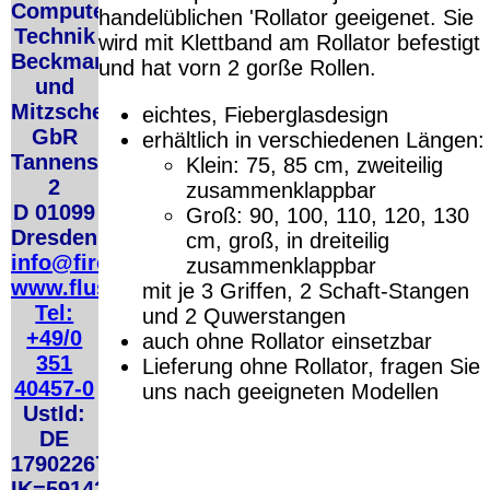
Computer
Deutschland PayPal:
handelüblichen 'Rollator geeigenet. Sie
Deutschl
6.95 €
Technik
Deutschl
wird mit Klettband am Rollator befestigt
EU (inkl. Schweiz)
QR Code:
Beckmann
EU (inkl
und hat vorn 2 gorße Rollen.
Vorkasse: 20.00 €
EU (inkl
und
EU (inkl. Schweiz)
Mitzscherlich
PayPal: 20.00 €
eichtes, Fieberglasdesign
Bei dieser Vers
GbR
Lizenzschlüsse
erhältlich in verschiedenen Längen:
Der Versand erfolgt als
also
keinen Dat
Tannenstrasse
Klein: 75, 85 cm, zweiteilig
versichertes Paket.
2
zusammenklappbar
Selbstabholung vom
D 01099
Groß: 90, 100, 110, 120, 130
Büro oder von
Dresden
cm, groß, in dreiteilig
Ausstellungen: 0.00 €
info@firecane.org
zusammenklappbar
www.flusoft.de
mit je 3 Griffen, 2 Schaft-Stangen
Die in diesem Dokument genannten Warenzeichen sind Eigentum der j
Tel:
und 2 Quwerstangen
technische Änderungen vorbehalten.
+49/0
auch ohne Rollator einsetzbar
letzte Änderung: 9. Mai 2026
fluSoft Spezial Computer Technik
,
351
Lieferung ohne Rollator, fragen Sie
Mit einem Urteil vom 12.05.1998 - 312 O 85/98 - Haftung für Links 
40457-0
uns nach geeigneten Modellen
durch die Anbringung eines Links, die Inhalte der gelinkten Seite ggf
UstId:
verhindert werden, dass man sich ausdrücklich von diesen Inhalten dist
DE
von allen Inhalten, aller gelinkten Seiten auf unserer Homepage und m
Erklärung gilt für alle auf unserer Homepage angebrachten Links.
179022678
Die Europäische Kommission stellt eine Plattform zur Online-Streitbeil
IK=591420124